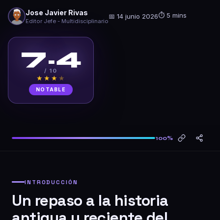
Jose Javier Rivas
⏱ 5 mins
📅 14 junio 2026
Editor Jefe - Multidisciplinario
7.4
/ 10
★★★
★
NOTABLE
100%
INTRODUCCIÓN
Un repaso a la historia
antigua y reciente del